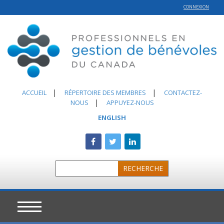
CONNEXION
|
|
ACCUEIL
RÉPERTOIRE DES MEMBRES
CONTACTEZ-
|
NOUS
APPUYEZ-NOUS
ENGLISH