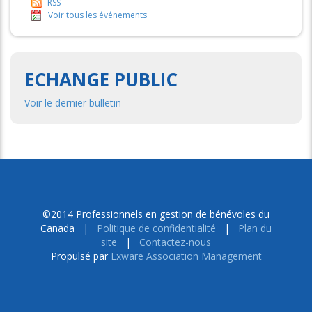
RSS
Voir tous les événements
ECHANGE PUBLIC
Voir le dernier bulletin
©2014 Professionnels en gestion de bénévoles du
Canada |
Politique de confidentialité
|
Plan du
site
|
Contactez-nous
Propulsé par
Exware Association Management