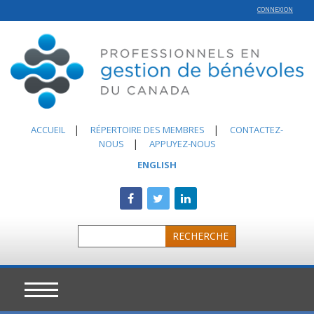
CONNEXION
|
|
ACCUEIL
RÉPERTOIRE DES MEMBRES
CONTACTEZ-
|
NOUS
APPUYEZ-NOUS
ENGLISH